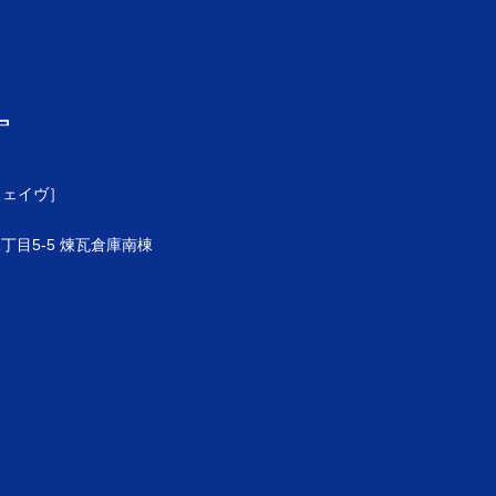
ウェイヴ］
目5-5 煉瓦倉庫南棟