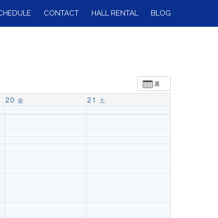
CHEDULE
CONTACT
HALL RENTAL
BLOG
週
20
21
金
土