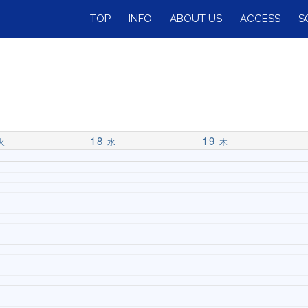
TOP
INFO
ABOUT US
ACCESS
S
18
19
火
水
木