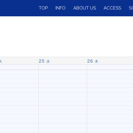
TOP
INFO
ABOUT US
ACCESS
S
25
26
火
水
木