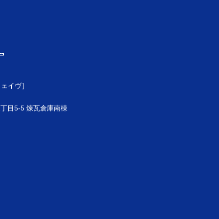
ウェイヴ］
目5-5 煉瓦倉庫南棟