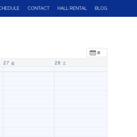
CHEDULE
CONTACT
HALL RENTAL
BLOG
週
27
28
金
土