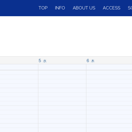
TOP
INFO
ABOUT US
ACCESS
S
5
6
水
木