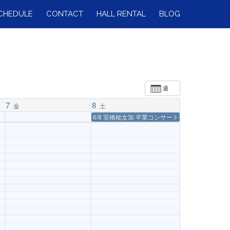
CHEDULE
CONTACT
HALL RENTAL
BLOG
週
7
8
金
土
6/8 室橋枇女加 卒業コンサート〜ward a new dre