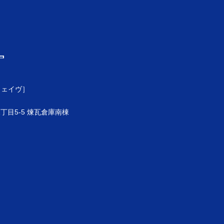
ウェイヴ］
目5-5 煉瓦倉庫南棟