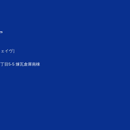
ウェイヴ］
目5-5 煉瓦倉庫南棟