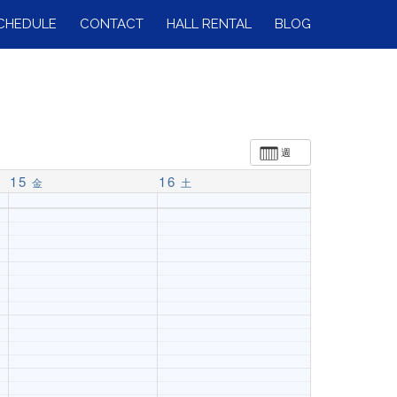
CHEDULE
CONTACT
HALL RENTAL
BLOG
週
15
16
金
土