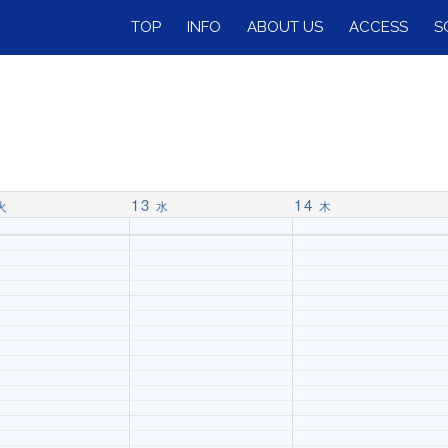
TOP
INFO
ABOUT US
ACCESS
S
13
14
火
水
木