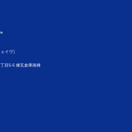
ウェイヴ］
目5-5 煉瓦倉庫南棟