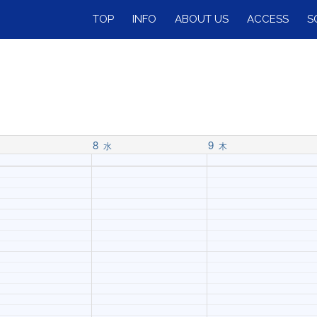
TOP
INFO
ABOUT US
ACCESS
S
8
9
水
木