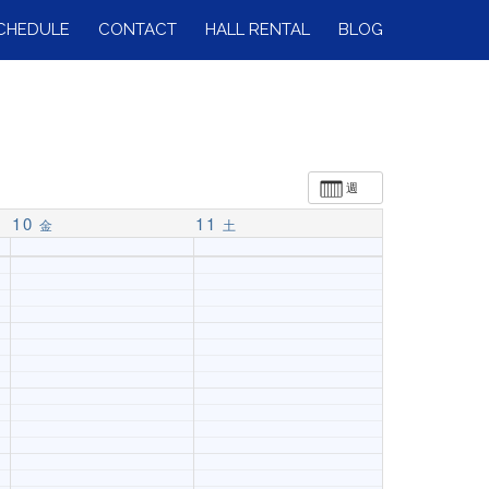
CHEDULE
CONTACT
HALL RENTAL
BLOG
週
10
11
金
土