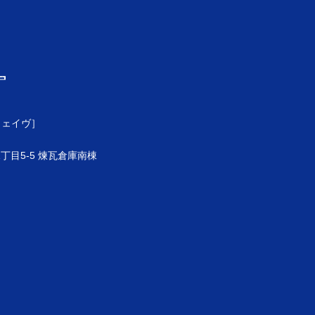
ウェイヴ］
目5-5 煉瓦倉庫南棟