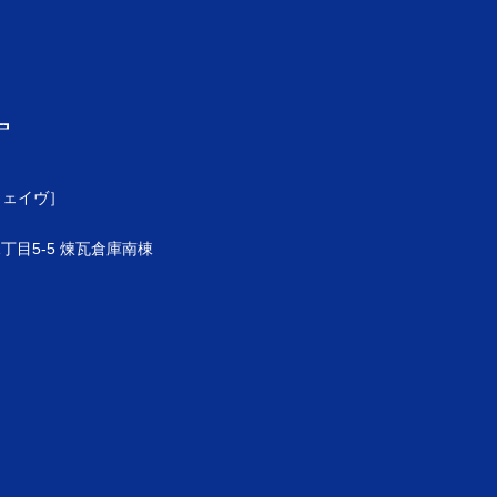
ウェイヴ］
目5-5 煉瓦倉庫南棟