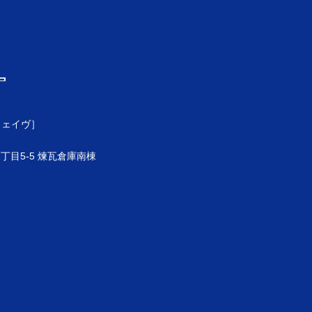
ウェイヴ］
目5-5 煉瓦倉庫南棟