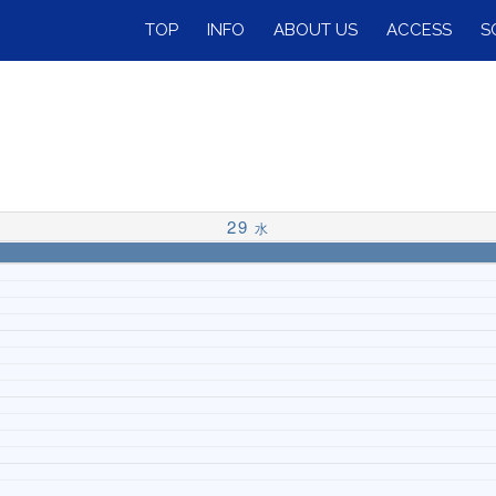
TOP
INFO
ABOUT US
ACCESS
S
29
水