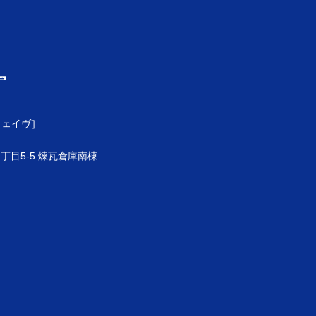
ウェイヴ］
目5-5 煉瓦倉庫南棟