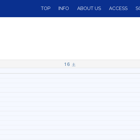
TOP
INFO
ABOUT US
ACCESS
S
16
土