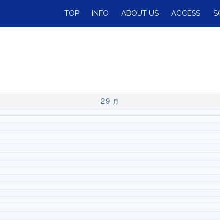
TOP
INFO
ABOUT US
ACCESS
S
29
月