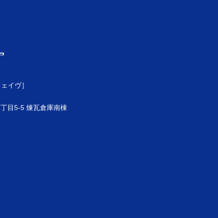
ウェイヴ］
目5-5 煉瓦倉庫南棟