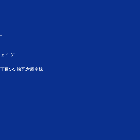
ウェイヴ］
目5-5 煉瓦倉庫南棟