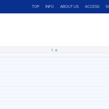
TOP
INFO
ABOUT US
ACCESS
S
1
水