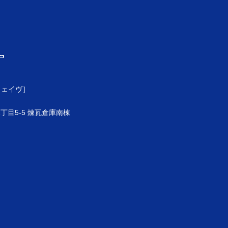
ウェイヴ］
目5-5 煉瓦倉庫南棟