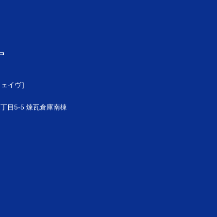
ウェイヴ］
目5-5 煉瓦倉庫南棟