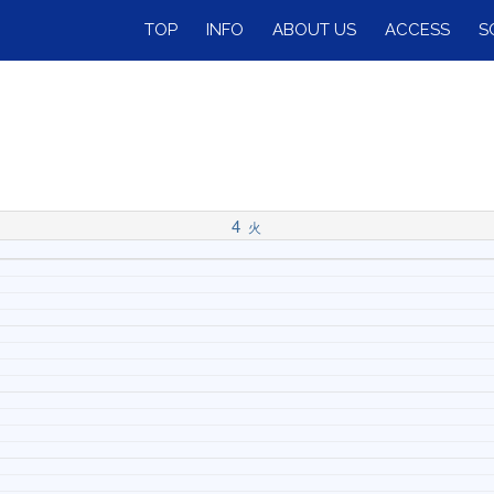
TOP
INFO
ABOUT US
ACCESS
S
4
火