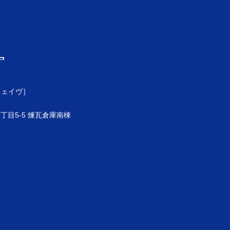
ウェイヴ］
目5-5 煉瓦倉庫南棟