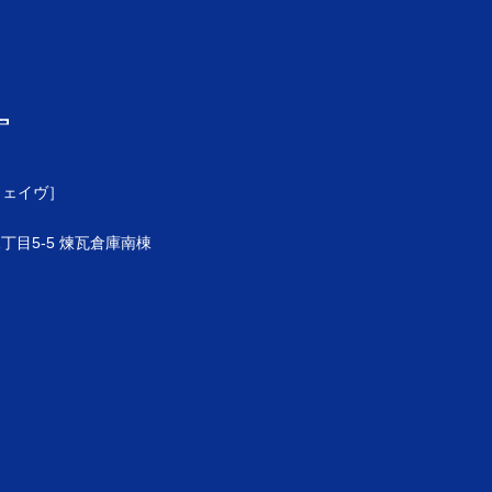
ウェイヴ］
目5-5 煉瓦倉庫南棟