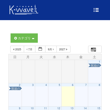
カテゴリ
2025
7月
9月
2027
日
月
火
水
木
金
土
1
呪箱の怪〜は
2
3
4
5
6
7
8
呪箱の怪〜はこねこを救え！〜
9
10
11
12
13
14
15