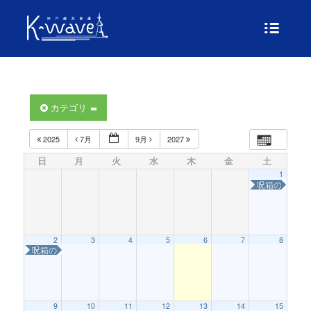
カテゴリ
2025
7月
9月
2027
日
月
火
水
木
金
土
1
呪箱の怪〜は
2
3
4
5
6
7
8
呪箱の怪〜はこねこを救え！〜
9
10
11
12
13
14
15