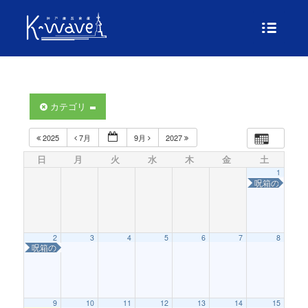
カテゴリ
2025
7月
9月
2027
日
月
火
水
木
金
土
1
呪箱の怪〜は
2
3
4
5
6
7
8
呪箱の怪〜はこねこを救え！〜
9
10
11
12
13
14
15