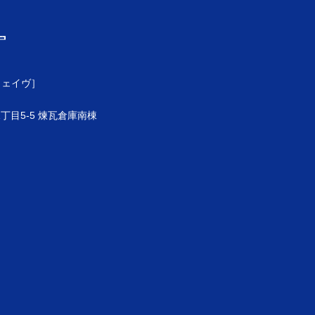
ウェイヴ］
目5-5 煉瓦倉庫南棟