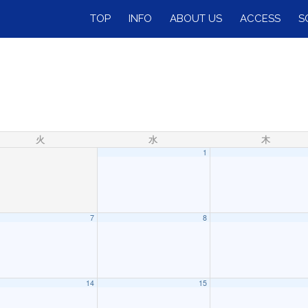
TOP
INFO
ABOUT US
ACCESS
S
火
水
木
1
7
8
）
09:00
14
15