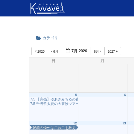
カテゴリ
7月 2026
2025
6月
8月
2027
日
月
5
6
7/5 【完売】ゆあさみちるの夜の音楽室 ～出張編・夏～（神戸
7/5 千野哲太夏の大冒険ツアー2026 feat.尾崎一宏神戸公演
16:00
12
13
呪箱の怪〜はこねこを救え！〜