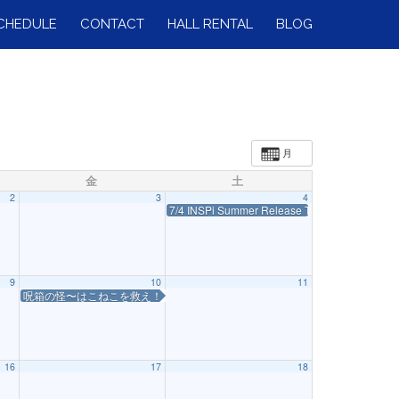
CHEDULE
CONTACT
HALL RENTAL
BLOG
月
金
土
2
3
4
7/4 INSPi Summer Release Tour 2026 ～声
9
10
11
呪箱の怪〜はこねこを救え！〜
16
17
18