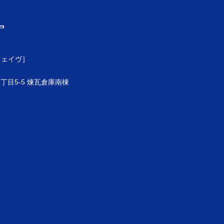
ウェイヴ］
目5-5 煉瓦倉庫南棟