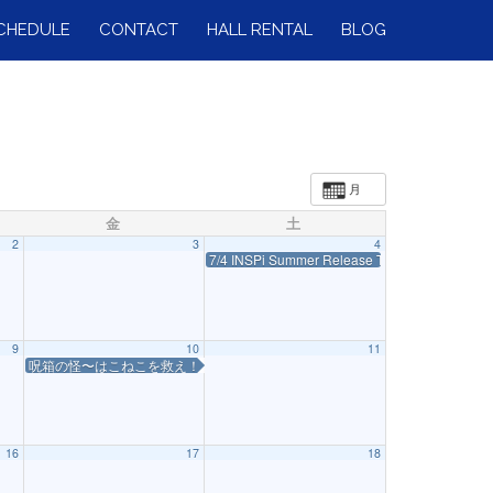
CHEDULE
CONTACT
HALL RENTAL
BLOG
月
金
土
2
3
4
7/4 INSPi Summer Release Tour 2026 ～声
9
10
11
呪箱の怪〜はこねこを救え！〜
16
17
18