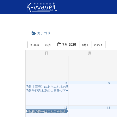
カテゴリ
7月 2026
2025
6月
8月
2027
日
月
5
6
7/5 【完売】ゆあさみちるの夜の音楽室 ～出張編・夏～（神戸
7/5 千野哲太夏の大冒険ツアー2026 feat.尾崎一宏神戸公演
16:00
12
13
呪箱の怪〜はこねこを救え！〜