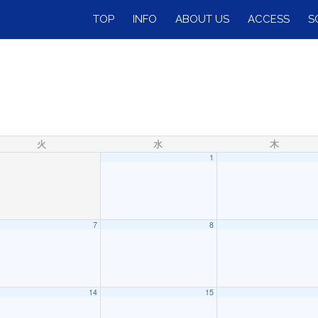
TOP
INFO
ABOUT US
ACCESS
S
火
水
木
1
7
8
）
09:00
14
15