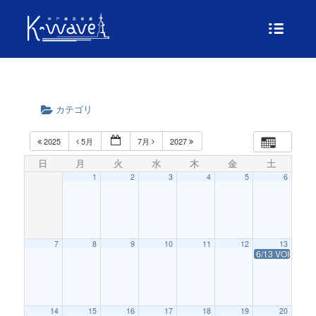
カテゴリ
2025
5月
7月
2027
日
月
火
水
木
金
土
1
2
3
4
5
6
7
8
9
10
11
12
13
6/13 VOICE 
14
15
16
17
18
19
20