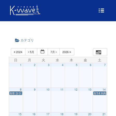
カテゴリ
2024
5月
7月
2026
日
月
火
水
木
金
土
1
2
3
4
5
6
7
8
9
10
11
12
13
14
6/8 タケカワユキヒデ デビュー５０周年記念 アルバムリリースイベント GLO
6/14 HAPPY R
15
16
17
18
19
20
21