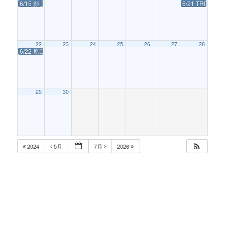
6/15 影山ヒロノブ 2025年ソロアコギの旅 6月編
6/21 TRIT
22
23
24
25
26
27
28
6/22 原口誠ワンマンライブ 『60 HEXAGON 60』
29
30
2024
5月
7月
2026