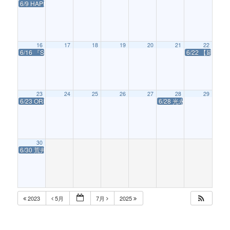
6/9 HAPPY RABBIT FESTIVAL 2024 @K-wave
16
17
18
19
20
21
22
6/16 『SHINE』LIVE TOUR
6/22 【延期】 
23
24
25
26
27
28
29
6/23 ORITO SOUL REVIEW 2024 神戶 Now and Forever
6/28 光永泰一朗×東山光明 Coll
30
6/30 荒井桃子ニューアルバム「LINO」リリース記念ライブ
2023
5月
7月
2025