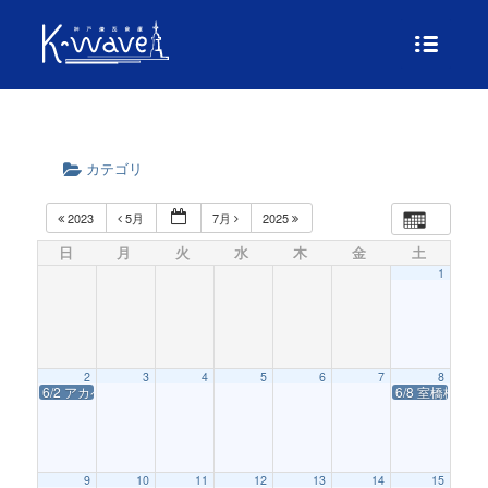
カテゴリ
2023
5月
7月
2025
日
月
火
水
木
金
土
1
2
3
4
5
6
7
8
6/2 アカペラユニット8692 NestのおもちゃBOX vol.51
6/8 室橋枇女加 
9
10
11
12
13
14
15