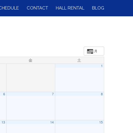
CHEDULE
CONTACT
HALL RENTAL
BLOG
月
金
土
1
6
7
8
13
14
15