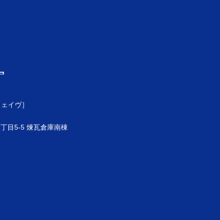
ウェイヴ］
目5-5 煉瓦倉庫南棟