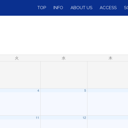
TOP
INFO
ABOUT US
ACCESS
S
火
水
木
4
5
11
12