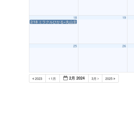
18
19
2/18 ミラクルひかる×丸山圭子 初春 TALK & LIVE 〜二人は親
25
26
2月 2024
2023
1月
3月
2025