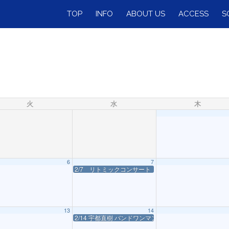
TOP
INFO
ABOUT US
ACCESS
S
火
水
木
6
7
2/7 リトミックコンサート
13
14
2/14 宇都直樹 バンドワンマンライブ Bitter & Sweet