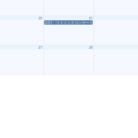
20
21
戚！？〜
2/21 リトミックコンサート
27
28