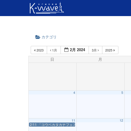
カテゴリ
2月 2024
2023
1月
3月
2025
日
月
4
5
11
12
2/11 「コウベカタカナフェス02」