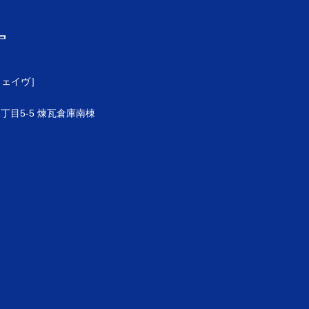
ウェイヴ］
目5-5 煉瓦倉庫南棟