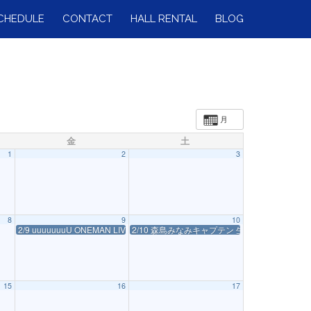
CHEDULE
CONTACT
HALL RENTAL
BLOG
月
金
土
1
2
3
8
9
10
2/9 uuuuuuuU ONEMAN LIVE「ARE uuuuuuuU READY?」
2/10 森島みなみキャプテン 生誕祭開催決定
15
16
17