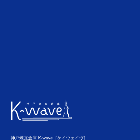
神戸煉瓦倉庫 K-wave［ケイウェイヴ］