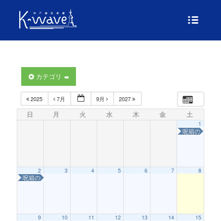
カテゴリ
2025
7月
9月
2027
日
月
火
水
木
金
土
1
呪箱の怪〜は
2
3
4
5
6
7
8
呪箱の怪〜はこねこを救え！〜
9
10
11
12
13
14
15