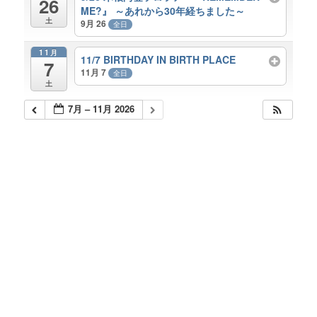
26
ME?』 ～あれから30年経ちました～
土
9月 26
全日
11月
11/7 BIRTHDAY IN BIRTH PLACE
7
11月 7
全日
土
7月 – 11月 2026