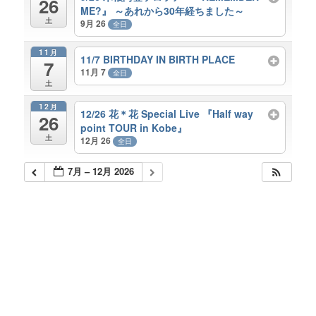
26
ME?』 ～あれから30年経ちました～
土
9月 26
全日
11月
11/7 BIRTHDAY IN BIRTH PLACE
7
11月 7
全日
土
12月
12/26 花＊花 Special Live 『Half way
26
point TOUR in Kobe』
土
12月 26
全日
7月 – 12月 2026