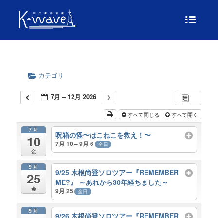
カテゴリ
7月 – 12月 2026
すべて閉じる
すべて開く
7月
呪箱の怪〜はこねこを救え！〜
10
7月 10 – 9月 6
全日
金
9月
9/25 木根尚登ソロツアー『REMEMBER
25
ME?』 ～あれから30年経ちました～
金
9月 25
全日
9月
9/26 木根尚登ソロツアー『REMEMBER