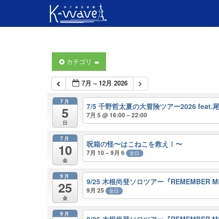
カテゴリ
7月 – 12月 2026
7月
7/5 千野哲太夏の大冒険ツアー2026 fea
5
7月 5 @ 16:00 – 22:00
日
7月
呪箱の怪〜はこねこを救え！〜
10
7月 10 – 9月 6
全日
金
9月
9/25 木根尚登ソロツアー『REMEMBER
25
9月 25
全日
金
9月
9/26 木根尚登ソロツアー『REMEMBER