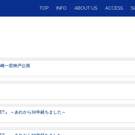
TOP
INFO
ABOUT US
ACCESS
S
t.尾崎一宏神戸公演
 ME?』 ～あれから30年経ちました～
 ME?』 ～あれから30年経ちました～