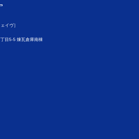
ウェイヴ］
目5-5 煉瓦倉庫南棟