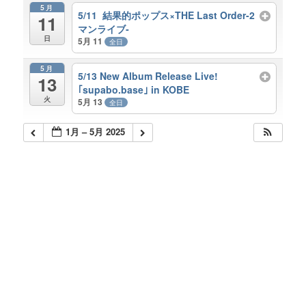
5月
5/11 結果的ポップス×THE Last Order‐2
11
マンライブ‐
日
5月 11
全日
5月
5/13 New Album Release Live!
13
｢supabo.base｣ in KOBE
火
5月 13
全日
1月 – 5月 2025