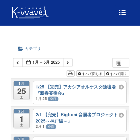
カテゴリ
1月 – 5月 2025
すべて閉じる
すべて開く
1月
1/25 【完売】アカシアオルケスタ独壇場
25
『新春宴奏会』
土
1月 25
全日
2月
2/1 【完売】Bigfumi 音届者プロジェクト
1
2025～神戸編～」
土
2月 1
全日
2月