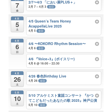
2/7〜4/3 「におい展PLUS＋」
7
2月 7 – 4月 3
全日
金
4月
4/5 Queen’s Tears Honey
5
AcappellaLive 2025
土
4月 5
全日
4月
4/6 〜KOKORO Rhythm Session〜
6
4月 6
全日
日
4/6 『Voice×3』(ボイスリー)
4月 6 @ 16:00 – 22:30
4月
4/26 春色Birthday Live
26
4月 26
全日
土
5月
5/10 アルケミスト童謡コンサート 『かつ
10
てこどもだったあなたの歌 2025』神戸公演
土
5月 10
全日