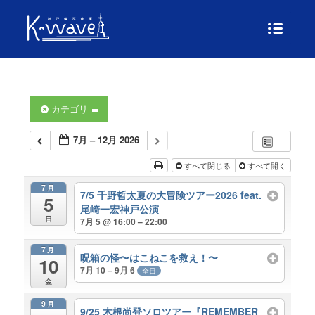
カテゴリ
7月 – 12月 2026
すべて閉じる
すべて開く
7月
7/5 千野哲太夏の大冒険ツアー2026 feat.
5
尾崎一宏神戸公演
日
7月 5 @ 16:00 – 22:00
7月
呪箱の怪〜はこねこを救え！〜
10
7月 10 – 9月 6
全日
金
9月
9/25 木根尚登ソロツアー『REMEMBER