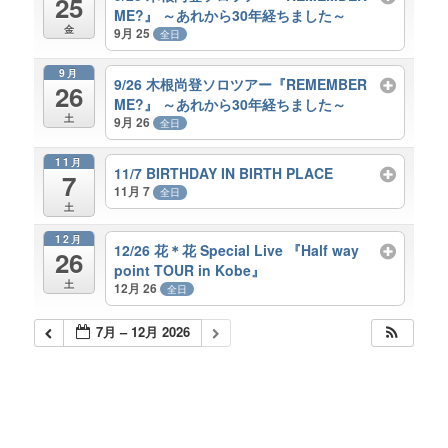
25
ME?』 ～あれから30年経ちました～
金
9月 25
全日
9月
9/26 木根尚登ソロツアー『REMEMBER
26
ME?』 ～あれから30年経ちました～
土
9月 26
全日
11月
11/7 BIRTHDAY IN BIRTH PLACE
7
11月 7
全日
土
12月
12/26 花＊花 Special Live 『Half way
26
point TOUR in Kobe』
土
12月 26
全日
7月 – 12月 2026