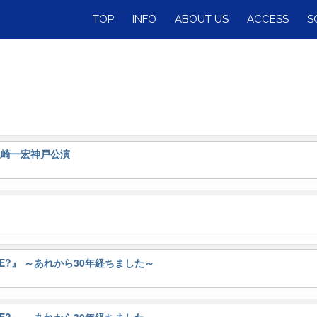
TOP
INFO
ABOUT US
ACCESS
S
t.尾崎一宏神戸公演
 ME?』 ～あれから30年経ちました～
 ME?』 ～あれから30年経ちました～