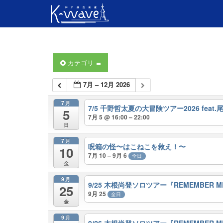
カテゴリ
7月 – 12月 2026
7月
7/5 千野哲太夏の大冒険ツアー2026 fea
5
7月 5 @ 16:00 – 22:00
日
7月
呪箱の怪〜はこねこを救え！〜
10
7月 10 – 9月 6
全日
金
9月
9/25 木根尚登ソロツアー『REMEMBER
25
9月 25
全日
金
9月
9/26 木根尚登ソロツアー『REMEMBER