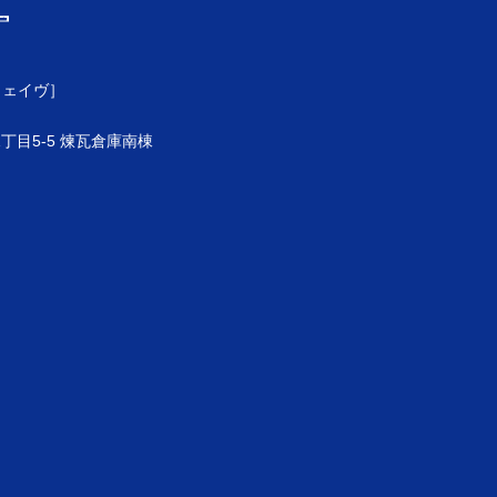
ウェイヴ］
目5-5 煉瓦倉庫南棟