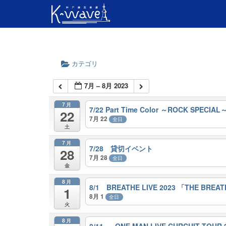
カテゴリ
7月 – 8月 2023
7月
7/22 Part Time Color ～ROCK SPECIAL
22
7月 22
全日
土
7月
7/28 貸切イベント
28
7月 28
全日
金
8月
8/1 BREATHE LIVE 2023 「THE BRE
1
8月 1
全日
火
8月
8/11 - ONE MAN LIVE CURCUIT TOUR 