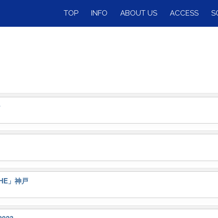
TOP
INFO
ABOUT US
ACCESS
S
～
ATHE」神戸
2023 –