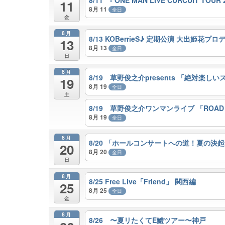
11
8月 11
全日
金
8月
8/13 KOBerrieS♪ 定期公演 大出姫花プロデュ
13
8月 13
全日
日
8月
8/19 草野俊之介presents 「絶対楽し
19
8月 19
全日
土
8/19 草野俊之介ワンマンライブ 「ROAD TO
8月 19
全日
8月
8/20 「ホールコンサートへの道！夏の決
20
8月 20
全日
日
8月
8/25 Free Live「Friend」 関西編
25
8月 25
全日
金
8月
8/26 〜夏リたくてE鱧ツアー〜神戸