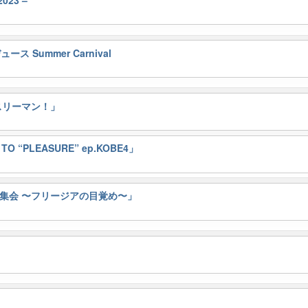
ース Summer Carnival
いスリーマン！」
 “PLEASURE” ep.KOBE4」
起集会 〜フリージアの目覚め〜」