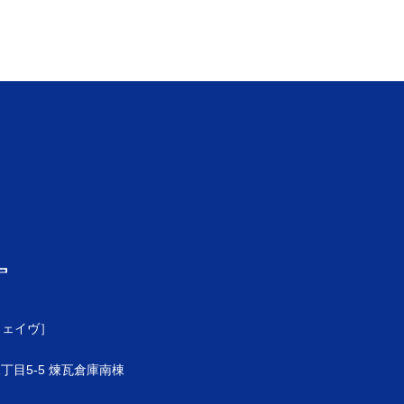
ウェイヴ］
目5-5 煉瓦倉庫南棟