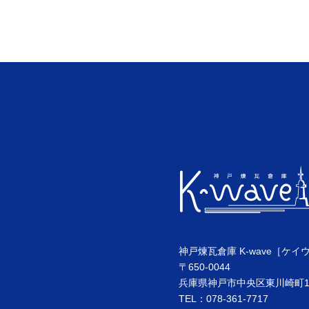
神戸煉瓦倉庫 K-wave［ケイ
〒650-0044
兵庫県神戸市中央区東川崎町1丁
TEL：078-361-7717