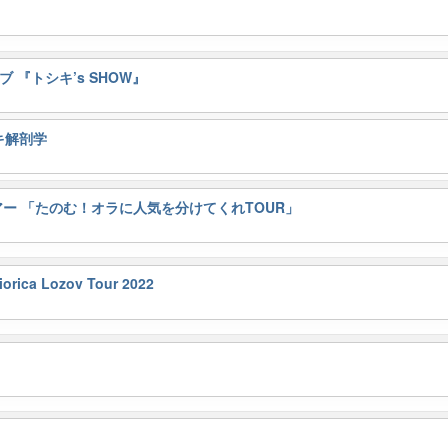
 『トシキ’s SHOW』
シキ解剖学
アー 「たのむ！オラに人気を分けてくれTOUR」
iorica Lozov Tour 2022