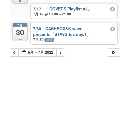
日
7/17 「COVERS Playlist #2」
7月 17 @ 18:00 – 21:00
7月
7/30 CASHBOX&K-wave
30
presents「STAYG fes day.1」
土
7月 30
全日
6月 – 7月 2022