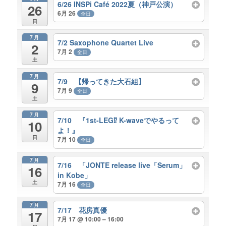
6/26 INSPi Café 2022夏（神戸公演）
26
6月 26
全日
日
7月
7/2 Saxophone Quartet Live
2
7月 2
全日
土
7月
7/9 【帰ってきた大石組】
9
7月 9
全日
土
7月
7/10 『1st-LEG⁉︎ K-waveでやるって
10
よ！』
日
7月 10
全日
7月
7/16 「JONTE release live「Serum」
16
in Kobe」
土
7月 16
全日
7月
7/17 花房真優
17
7月 17 @ 10:00 – 16:00