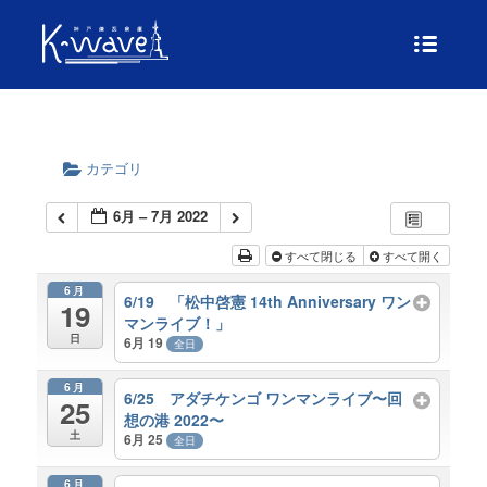
カテゴリ
6月 – 7月 2022
すべて閉じる
すべて開く
6月
6/19 「松中啓憲 14th Anniversary ワン
19
マンライブ！」
日
6月 19
全日
6月
6/25 アダチケンゴ ワンマンライブ〜回
25
想の港 2022〜
土
6月 25
全日
6月