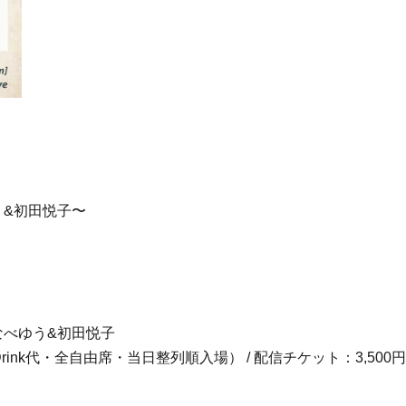
ゆう&初田悦子〜
たなべゆう&初田悦子
Drink代・全自由席・当日整列順入場） / 配信チケット：3,5