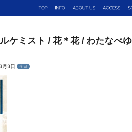
TOP
INFO
ABOUT US
ACCESS
S
E 〜アルケミスト / 花＊花 / わた
年3月3日
全日