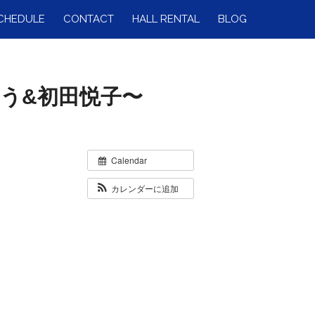
CHEDULE
CONTACT
HALL RENTAL
BLOG
なべゆう&初田悦子〜
Calendar
カレンダーに追加