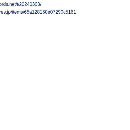
ords.net/t/20240303/
stores.jp/items/65a128160e07290c5161