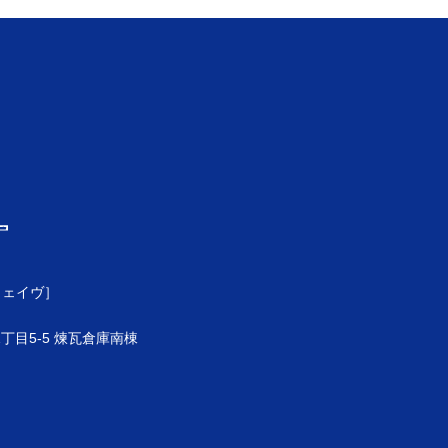
ウェイヴ］
目5-5 煉瓦倉庫南棟