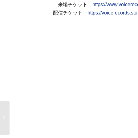
来場チケット：
https://www.voicerec
配信チケット：
https://voicerecords.
3/2 ねぇねぇ今日これ歌
ってくれない？