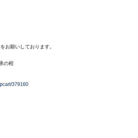
整列をお願いしております。
承の程
opcart/379160