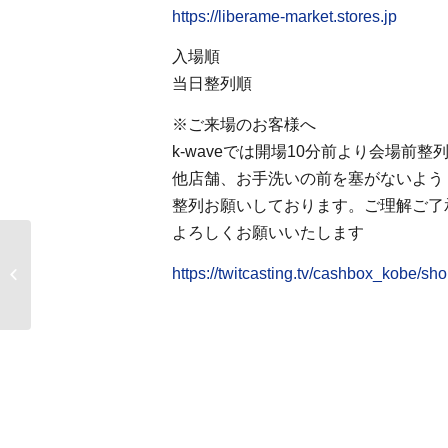
https://liberame-market.stores.jp
入場順
当日整列順
※ご来場のお客様へ
k-waveでは開場10分前より会場前
他店舗、お手洗いの前を塞がないよう
整列お願いしております。ご理解ご了
よろしくお願いいたします
7/12 結果的ポップス
https://twitcasting.tv/cashbox_kobe/sh
「ドルチェ的ハーモニ
ー」