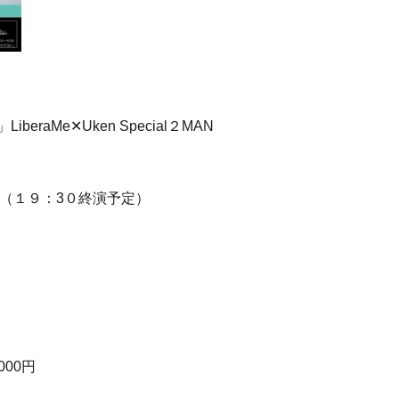
raMe✕Uken Special２MAN
０ （１９：3０終演予定）
000円