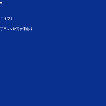
ウェイヴ］
目5-5 煉瓦倉庫南棟