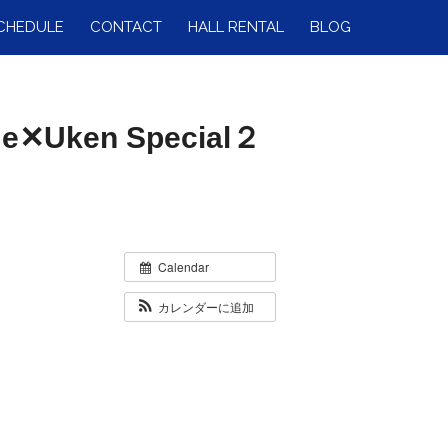
CHEDULE
CONTACT
HALL RENTAL
BLOG
ken Special２
Calendar
カレンダーに追加