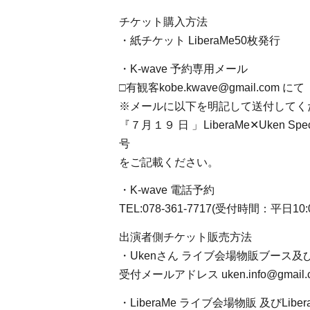
チケット購入方法
・紙チケット LiberaMe50枚発行
・K-wave 予約専用メール
□有観客kobe.kwave@gmail.com にて
※メールに以下を明記して送付してく
『７月１９ 日 」LiberaMe✕Uke
号
をご記載ください。
・K-wave 電話予約
TEL:078-361-7717(受付時間：平日10:0
出演者側チケット販売方法
・Ukenさん ライブ会場物販ブース
受付メールアドレス uken.info@gmail.
・LiberaMe ライブ会場物販 及びLiberaM