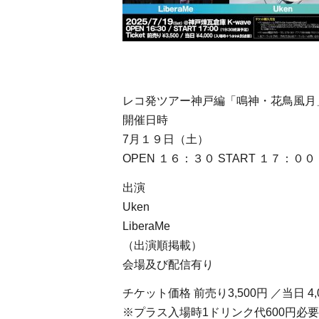
レコ発ツアー神戸編「鳴神・花鳥風月」Libe
開催日時
7月１９日（土）
OPEN １６：３０ START １７：０
出演
Uken
LiberaMe
（出演順掲載）
会場及び配信有り
チケット価格 前売り3,500円 ／当日 4,
※プラス入場時1ドリンク代600円必要