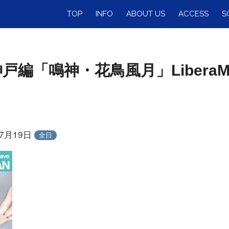
TOP
INFO
ABOUT US
ACCESS
S
戸編「鳴神・花鳥風月」LiberaMe✕U
年7月19日
全日